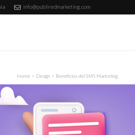
nia
info@publiredmarketing.com
rketing & Publicidad
Home
>
Design
>
Beneficios del SMS Marketing.