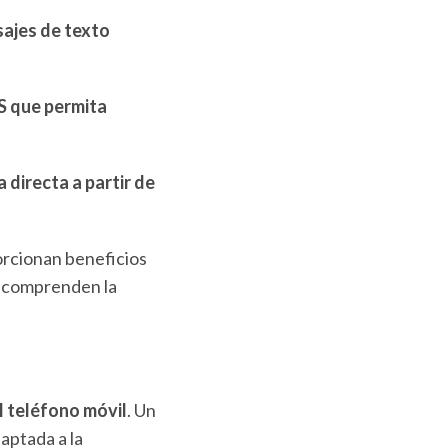
sajes de texto
MS que permita
 directa a partir de
orcionan beneficios
e comprenden la
l teléfono móvil
. Un
daptada a la