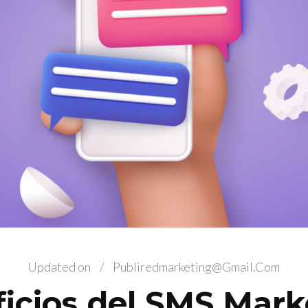
Updated on
/
Publiredmarketing@gmail.com
icios del SMS Mark