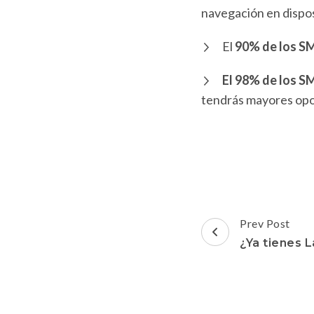
navegación en dispos
El
90% de los SM
El 98% de los S
tendrás mayores opor
Post
Prev Post
Navigation
¿Ya tienes 