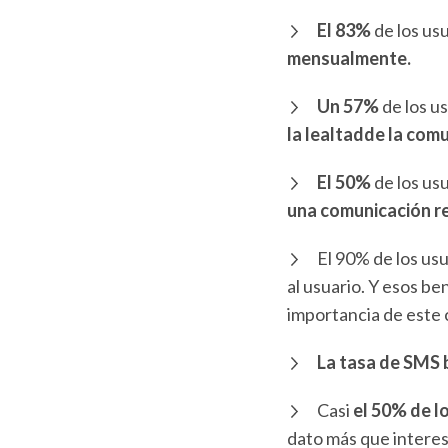
El 83%
de los us
mensualmente.
Un 57%
de los u
la lealtadde la com
El 50%
de los us
una comunicación re
El 90% de los us
al usuario. Y esos b
importancia de este 
La tasa de SMS 
Casi
el 50% de l
dato más que interes