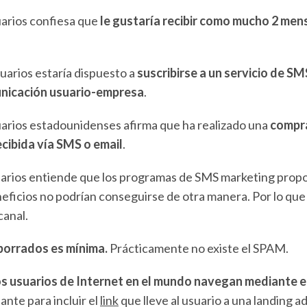
uarios confiesa que
le gustaría recibir como mucho 2 men
suarios estaría dispuesto a
suscribirse a un servicio de S
unicación usuario-empresa
.
uarios estadounidenses afirma que ha
realizado una
compra
cibida vía SMS o email
.
uarios entiende que los programas de SMS marketing prop
eneficios no podrían conseguirse de otra manera. Por lo qu
canal.
borrados es mínima.
Prácticamente no existe el SPAM.
os usuarios de Internet en el mundo navegan mediante e
ante para incluir el
link
que lleve al usuario a una landing a